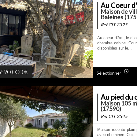
Au Coeur d
Maison de vil
Baleines (175
Ref CIT 2325
Au coeur d'Ars, le ch
chambre cabine. Cour.
disponibles sur le...
690 000
€
Sélectionner
Au pied du 
Maison 105 m²
(17590)
Ref CIT 2345
Maison récente plain-
avec cheminée. Cuisin