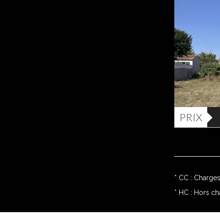
PRIX
* CC : Charge
* HC : Hors c