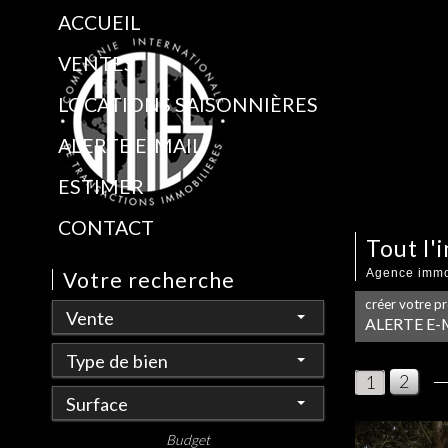
ACCUEIL
VENTES
LOCATIONS SAISONNIÈRES
ALERTE E-MAIL
ESTIMER
CONTACT
Tout l
Agence immob
Votre recherche
créer votre p
Vente
ALERTE E-
Type de bien
2
1
Surface
Budget