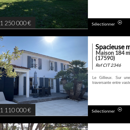
1 250 000
€
Sélectionner
Spacieuse m
Maison 184 m²
(17590)
Ref CIT 2346
Le Gillieux. Sur un
traversante entre vast
1 110 000
€
Sélectionner