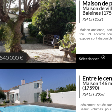
Maison de 
Maison de vil
Baleines (175
Ref CIT2321
Maison ancienne, par
fou ! PC accordé pour
exposé sont disponible
840 000
€
Sélectionner
Entre le cen
Maison 146 m²
(17590)
Ref CIT 2338
Idéalement située sur
Beaux volumes pour 