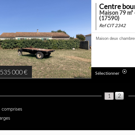
Centre bour
Maison 79 m² 
(17590)
Ref CIT 2342
Maison deux chambres.
535 000
€
Sélectionner
2
1
s comprises
harges