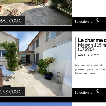
660 000
€
Sélectionner
Le charme de
Maison 115 m²
(17590)
Ref CIT 2319
Nichée au coeur du h
pierres opère pour ce
bains sur deux...
598 000
€
Sélectionner