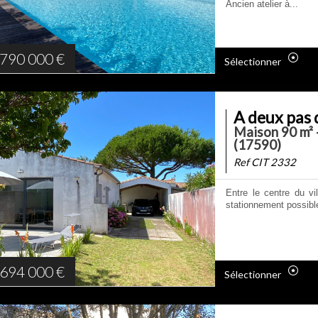
Ancien atelier à...
790 000
€
Sélectionner
A deux pas 
Maison 90 m² 
(17590)
Ref CIT 2332
Entre le centre du vi
stationnement possible
694 000
€
Sélectionner