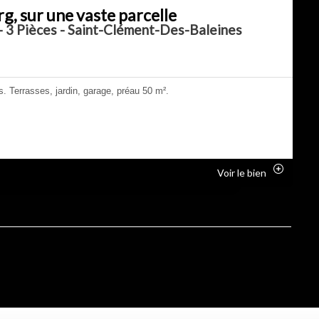
g, sur une vaste parcelle
- 3 Pièces - Saint-Clément-Des-Baleines
 Terrasses, jardin, garage, préau 50 m².
Voir le bien