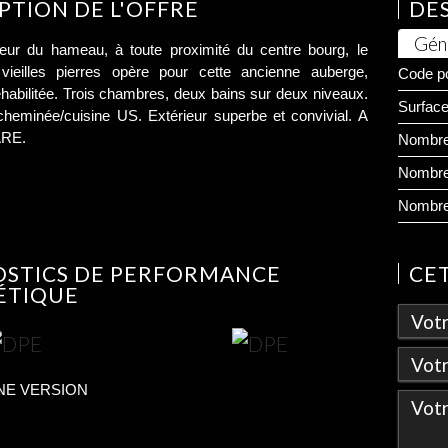
PTION DE L'OFFRE
DES
Gén
eur du hameau, à toute proximité du centre bourg, le
ieilles pierres opère pour cette ancienne auberge,
Code po
éhabilitée. Trois chambres, deux bains sur deux niveaux.
Surface
cheminée/cuisine US. Extérieur superbe et convivial. A
ARE.
Nombre
Nombre
Nombre
OSTICS DE PERFORMANCE
CE
ÉTIQUE
NE VERSION