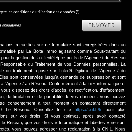
epte les conditions d'utilisation des données (*)
ENVOYER
 obligatoires
mations recueillies sur ce formulaire sont enregistrées dans un
nformatisé par La Boite Immo agissant comme Sous-traitant du
 pour la gestion de la clientèle/prospects de l'Agence / du Réseau
e Responsable du Traitement de vos Données personnelles. La
le du traitement repose sur l'intérêt légitime de l'Agence / du
lles sont conservées jusqu'à demande de suppression et sont
 à l'Agence / au Réseau. Conformément à la loi « informatique et
, vous disposez des droits d’accès, de rectification, d’effacement,
ion, de limitation et de portabilité de vos données. Vous pouvez
votre consentement à tout moment en contactant directement
e / Le Réseau. Consultez le site
https://cnil.fr/fr
pour plus
tions sur vos droits. Si vous estimez, après avoir contacté
/ le Réseau, que vos droits « Informatique et Libertés » ne sont
ectés, vous pouvez adresser une réclamation à la CNIL. Nous