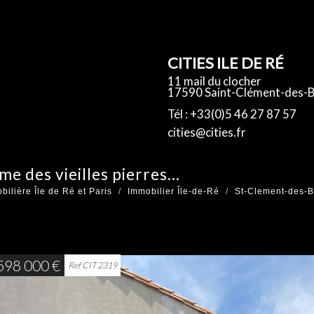
CITIES ILE DE RÉ
11 mail du clocher
17590 Saint-Clément-des-B
Tél : +33(0)5 46 27 87 57
cities@cities.fr
me des vieilles pierres...
ilière Île de Ré et Paris
Immobilier Île-de-Ré
St-Clement-des-B
598 000
€
Ref CIT 2319