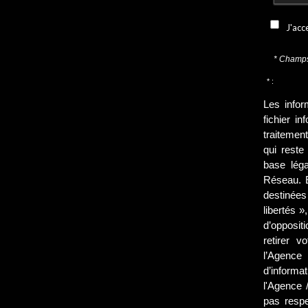
J'acc
* Champs
* :
Les infor
fichier i
traitement
qui rest
base léga
Réseau. E
destinées
libertés »
d’opposit
retirer 
l’Agenc
d’informa
l'Agence 
pas resp