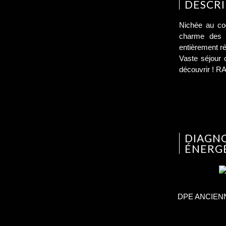
DESCRI
Nichée au co
charme des v
entièrement r
Vaste séjour 
découvrir ! R
DIAGN
ÉNERG
DPE ANCIEN