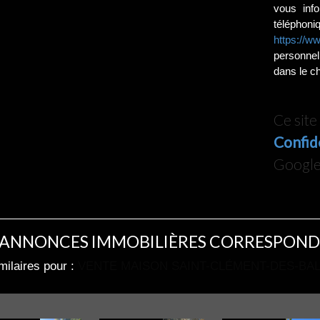
vous info
téléphoni
https://ww
personnel
dans le ch
Ce sit
Confid
Google 
 ANNONCES IMMOBILIÈRES CORRESPOND
milaires pour :
VENTE MAISON SAINT-CLÉMENT-DES-BALE