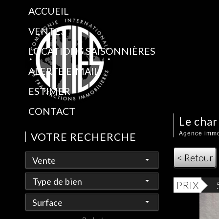
ACCUEIL
VENTES
LOCATIONS SAISONNIÈRES
ALERTE E-MAIL
ESTIMER
CONTACT
le char
Agence immob
VOTRE RECHERCHE
< Retour
Vente
Type de bien
PRIX
Surface