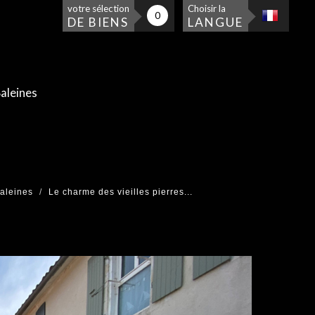
votre sélection
Choisir la
0
DE BIENS
LANGUE
aleines
aleines
Le charme des vieilles pierres...