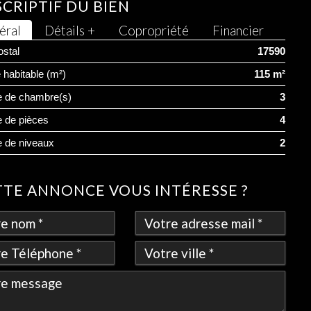
CRIPTIF DU BIEN
éral
Détails +
Copropriété
Financier
stal
17590
 habitable (m²)
115 m²
 de chambre(s)
3
 de pièces
4
 de niveaux
2
TTE ANNONCE VOUS INTÉRESSE ?