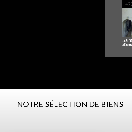
49
Saint-Clément-des-
Bale
Mais
NOTRE SÉLECTION DE BIENS