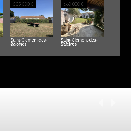
535 000 €
660 000 €
Saint-Clément-des-
Saint-Clément-des-
Baleines
Baleines
Maison
Maison