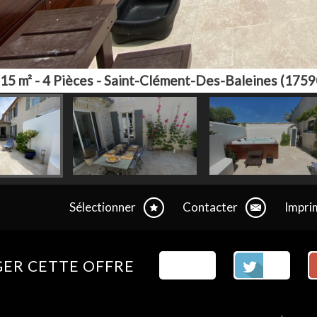
15 m² - 4 Pièces - Saint-Clément-Des-Baleines (1759
Sélectionner
Contacter
Impri
+1
ER CETTE OFFRE