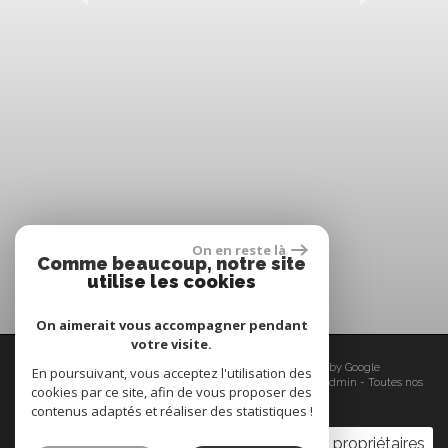
On en reste là
Comme beaucoup, notre site
utilise les cookies
On aimerait vous accompagner pendant
votre visite.
© 2026 | Tous droits réservés | Traduction powered by Google
En poursuivant, vous acceptez l'utilisation des
Plan du site
-
Mentions légales
-
Nos honoraires
-
Liens
-
Admin
-
Toutes nos
cookies par ce site, afin de vous proposer des
annonces
-
Politique RGPD
contenus adaptés et réaliser des statistiques !
Espace propriétaires