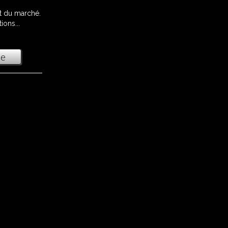
nt du marché.
ions...
te