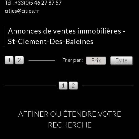
Tél : +33(0)5 46 27 87 57
cities@cities.fr
Annonces de ventes immobilières -
St-Clement-Des-Baleines
1
2
Prix
Date
Trier par :
1
2
AFFINER OU ÉTENDRE VOTRE
RECHERCHE